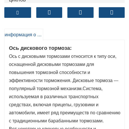
Точность обработки положения подшипника
(диаметр): 0 ~ 0,025 мм.
Тормозная колодка: круглошлифовальная
Оба конца балки обрабатываются
информация о продукте
одновременно
Ось дискового тормоза:
Ось с дисковыми тормозами относится к типу оси,
оснащенной дисковыми тормозами для
повышения тормозной способности и
эффективности торможения. Дисковые тормоза —
популярный тормозной механизм.
Система,
используемая в различных транспортных
средствах, включая прицепы, грузовики и
автомобили, имеет ряд преимуществ по сравнению
с традиционными барабанными тормозами.
Вот некоторые ключевые особенности и