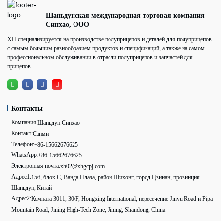
Шаньдунская международная торговая компания
Синхао, ООО
XH специализируется на производстве полуприцепов и деталей для полуприцепов
с самым большим разнообразием продуктов и спецификаций, а также на самом
профессиональном обслуживании в отрасли полуприцепов и запчастей для
прицепов.
Контакты
Компания:
Шаньдун Синхао
Контакт:
Санми
Телефон:
+86-15662676625
WhatsApp:
+86-15662676625
Электронная почта:
xh02@xhgcpj.com
Адрес1:
15/f, блок C, Ванда Плаза, район Шихонг, город Цзинан, провинция
Шаньдун, Китай
Адрес2:
Комната 3011, 30/F, Hongxing International, пересечение Jinyu Road и Pipa
Mountain Road, Jining High-Tech Zone, Jining, Shandong, China