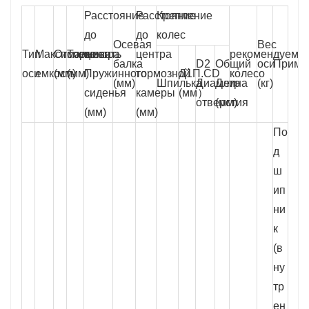
Расстояние
Расстояние
Крепление
до
до
колес
Осевая
Вес
Тип
Максимальная
Отслеживать
Тормоз
центра
центра
рекомендуемы
балка
D2
Общий
оси
Приме
оси
емкость
(мм)
(мм)
Пружинного
тормозной
Д1П.CD
колесо
(мм)
Шпилька
Диаметр
Длина
(кг)
сиденья
камеры
(мм）
отверстия
(мм)
(мм)
(мм)
По
д
ш
ип
ни
к
(в
ну
тр
ен