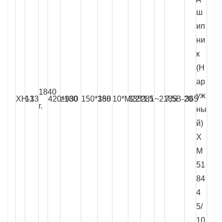
ш
ип
ни
к
(Н
ар
1840
уж
ХН-13
13
420*180
≥930
150*150
388
10*М22*1,5
335
281
~2185
7,5В-20
365
г.
ны
й
)
Х
М
51
84
4
5/
10