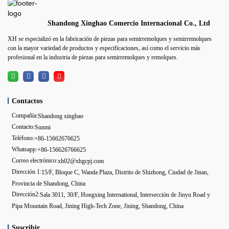
Shandong Xinghao Comercio Internacional Co., Ltd
XH se especializó en la fabricación de piezas para semirremolques y semirremolques
con la mayor variedad de productos y especificaciones, así como el servicio más
profesional en la industria de piezas para semirremolques y remolques.
Contactos
Compañía:
Shandong xinghao
Contacto:
Sunmi
Teléfono:
+86-15662676625
Whatsapp:
+86-156626766625
Correo electrónico:
xh02@xhgcpj.com
Dirección 1:
15/F, Bloque C, Wanda Plaza, Distrito de Shizhong, Ciudad de Jinan,
Provincia de Shandong, China
Dirección2:
Sala 3011, 30/F, Hongxing International, Intersección de Jinyu Road y
Pipa Mountain Road, Jining High-Tech Zone, Jining, Shandong, China
Suscribir