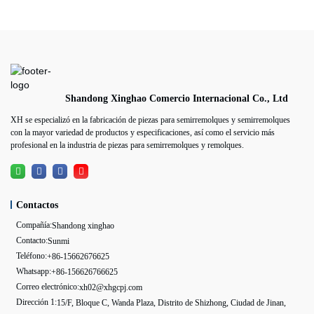
Shandong Xinghao Comercio Internacional Co., Ltd
XH se especializó en la fabricación de piezas para semirremolques y semirremolques
con la mayor variedad de productos y especificaciones, así como el servicio más
profesional en la industria de piezas para semirremolques y remolques.
Contactos
Compañía:
Shandong xinghao
Contacto:
Sunmi
Teléfono:
+86-15662676625
Whatsapp:
+86-156626766625
Correo electrónico:
xh02@xhgcpj.com
Dirección 1:
15/F, Bloque C, Wanda Plaza, Distrito de Shizhong, Ciudad de Jinan,