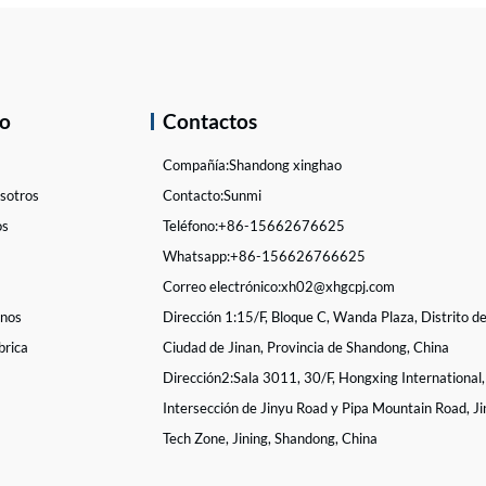
cta ahora
Contacta ahora
do
Contactos
Compañía:
Shandong xinghao
sotros
Contacto:
Sunmi
os
Teléfono:
+86-15662676625
Whatsapp:
+86-156626766625
Correo electrónico:
xh02@xhgcpj.com
enos
Dirección 1:
15/F, Bloque C, Wanda Plaza, Distrito d
brica
Ciudad de Jinan, Provincia de Shandong, China
Dirección2:
Sala 3011, 30/F, Hongxing International,
Intersección de Jinyu Road y Pipa Mountain Road, Ji
Tech Zone, Jining, Shandong, China