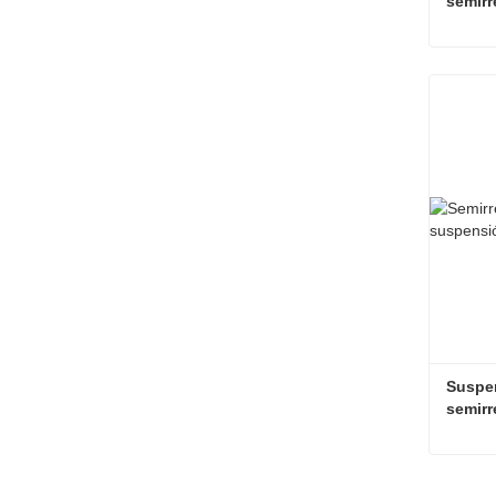
semirr
Conta
Suspen
semirr