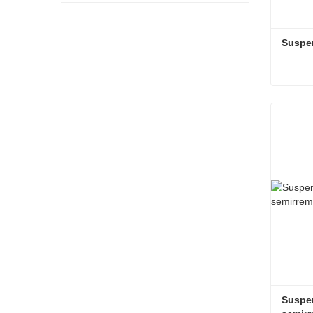
Suspe
Suspen
Conta
Suspen