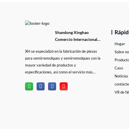
Conta
Rápi
Shandong Xinghao
Comercio Internacional
Hogar
Co., Ltd
XH se especializó en la fabricación de piezas
Sobre no
para semirremolques y semirremolques con la
Product
mayor variedad de productos y
Caso
especificaciones, así como el servicio más
Noticias
profesional en la industria de piezas para
contáct
semirremolques y remolques.
VR de fá