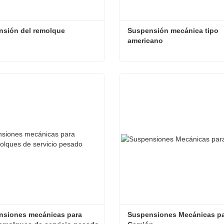
nsión del remolque
Suspensión mecánica tipo 
americano
sión del remolque
cta ahora
Contacta ahora
siones mecánicas para 
Suspensiones Mecánicas pa