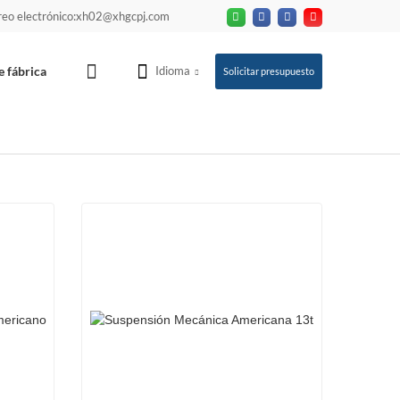
reo electrónico:xh02@xhgcpj.com
e fábrica
Idioma
Solicitar presupuesto