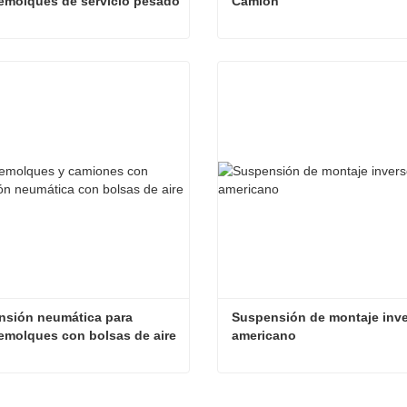
emolques de servicio pesado
Camión
Suspensiones mecánicas para semirremolques de servicio pesado
cta ahora
Contacta ahora
sión neumática para 
Suspensión de montaje inve
emolques con bolsas de aire
americano
Suspensión neumática para semirremolques con bolsas de aire