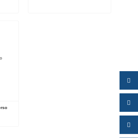
Suspensiones Mecánicas para Camión
Suspensiones de bogies
Contacta ahora
rso 
Suspensión de montaje inverso americano