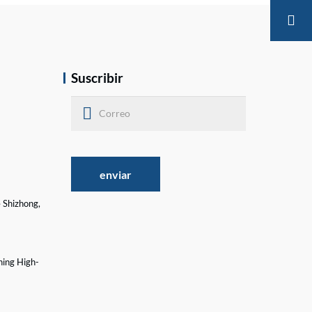
Suscribir
enviar
e Shizhong,
ning High-