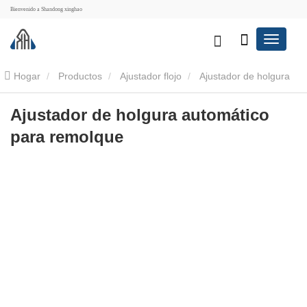
Bienvenido a Shandong xinghao
Hogar
Productos
Ajustador flojo
Ajustador de holgura
del remolque
Ajustador de holgura automático para remolque
Ajustador de holgura automático
para remolque