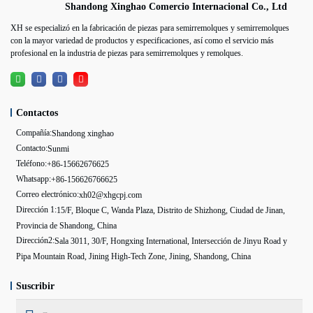
Shandong Xinghao Comercio Internacional Co., Ltd
XH se especializó en la fabricación de piezas para semirremolques y semirremolques
con la mayor variedad de productos y especificaciones, así como el servicio más
profesional en la industria de piezas para semirremolques y remolques.
Contactos
Compañía:
Shandong xinghao
Contacto:
Sunmi
Teléfono:
+86-15662676625
Whatsapp:
+86-156626766625
Correo electrónico:
xh02@xhgcpj.com
Dirección 1:
15/F, Bloque C, Wanda Plaza, Distrito de Shizhong, Ciudad de Jinan,
Provincia de Shandong, China
Dirección2:
Sala 3011, 30/F, Hongxing International, Intersección de Jinyu Road y
Pipa Mountain Road, Jining High-Tech Zone, Jining, Shandong, China
Suscribir