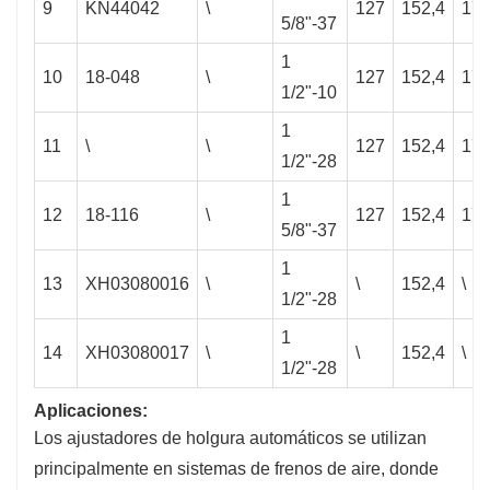
9
KN44042
\
127
152,4
177
5/8"-37
1
10
18-048
\
127
152,4
177
1/2"-10
1
11
\
\
127
152,4
177
1/2"-28
1
12
18-116
\
127
152,4
177
5/8"-37
1
13
XH03080016
\
\
152,4
\
1/2"-28
1
14
XH03080017
\
\
152,4
\
1/2"-28
Aplicaciones:
Los ajustadores de holgura automáticos se utilizan
principalmente en sistemas de frenos de aire, donde