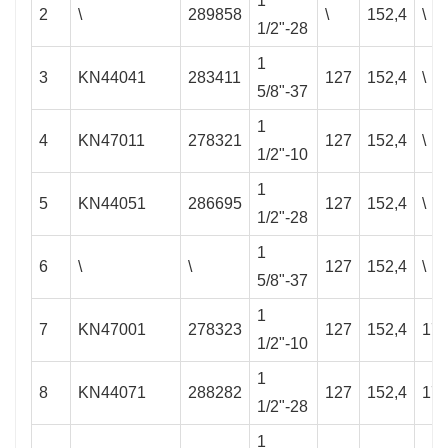
1
2
\
289858
\
152,4
\
1/2"-28
1
3
KN44041
283411
127
152,4
\
5/8"-37
1
4
KN47011
278321
127
152,4
\
1/2"-10
1
5
KN44051
286695
127
152,4
\
1/2"-28
1
6
\
\
127
152,4
\
5/8"-37
1
7
KN47001
278323
127
152,4
177
1/2"-10
1
8
KN44071
288282
127
152,4
177
1/2"-28
1